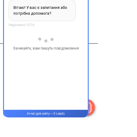
Виробник
Научно-технологическая
фармацевтическая фирма Полисан,
Контакти
+38 077 033 0133
Пн-Пт:
9.00-19.00
Сб-Нд:
9.00-16.00
@Apttek