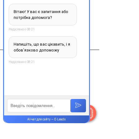
Купити
Виробник
Нижфарм
Контакти
+38 077 033 0133
Пн-Пт:
9.00-19.00
Сб-Нд:
9.00-16.00