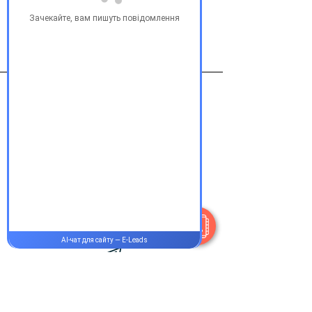
Виробник
Новартис Италия
Контакти
+38 077 033 0133
Пн-Пт:
9.00-19.00
Сб-Нд:
9.00-16.00
@Apttek