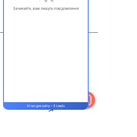
Виробник
pliva (хорватия)
Контакти
+38 077 033 0133
Пн-Пт:
9.00-19.00
Сб-Нд:
9.00-16.00
@Apttek