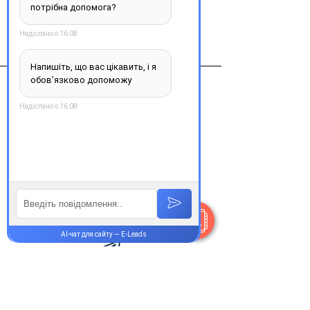
Виробник
Лек д.д..Словения
Контакти
+38 077 033 0133
Пн-Пт:
9.00-19.00
Сб-Нд:
9.00-16.00
@Apttek