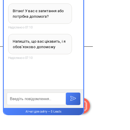
Купити
Виробник
Пептоген, ИНПЦ, ЗАО,
Контакти
+38 077 033 0133
Пн-Пт:
9.00-19.00
Сб-Нд:
9.00-16.00