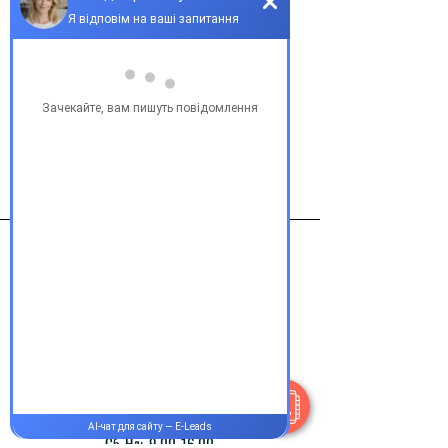
Сайтотек (Мизопростол) 200мкг таб. 
№50
Виробник
Пфайзер Италия
Контакти
+38 077 033 0133
Пн-Пт:
9.00-19.00
Сб-Нд:
9.00-16.00