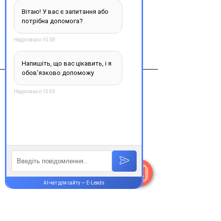
Виробник
др. фальк фарма
Контакти
+38 077 033 0133
Пн-Пт:
9.00-19.00
Сб-Нд:
9.00-16.00
@Apttek