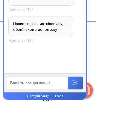
Нижфарм,г. Нижний Новгород,
Российская Федерация
Контакти
+38 077 033 0133
Пн-Пт:
9.00-19.00
Сб-Нд:
9.00-16.00
@Apttek
Василя Стуса 35-37