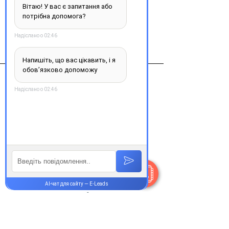
Виробник
Солагифт Россия.
Контакти
+38 077 033 0133
Пн-Пт:
9.00-19.00
Сб-Нд:
9.00-16.00
@Apttek