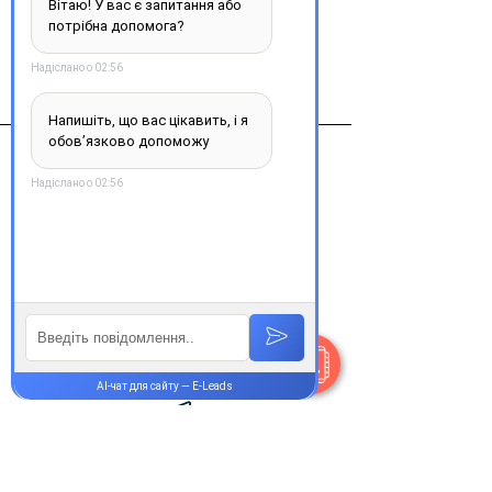
Виробник
янссен-силаг с.п.а
Контакти
+38 077 033 0133
Пн-Пт:
9.00-19.00
Сб-Нд:
9.00-16.00
@Apttek