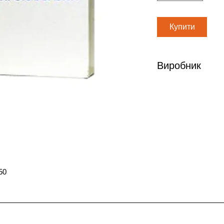
Купити
Виробник
Напрод Лайф Саинси
Индия-Кипр
50