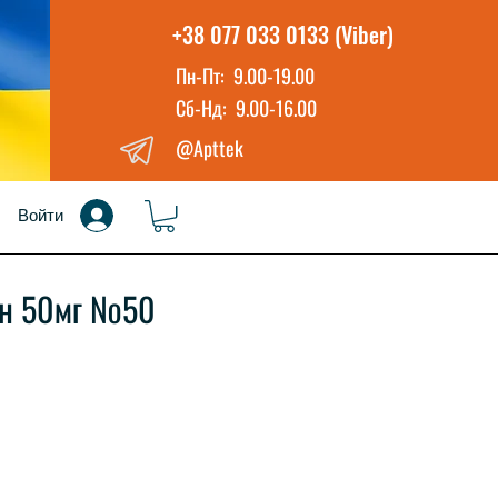
+38 077 033 0133 (Viber)
Пн-Пт: 9.00-19.00
Сб-Нд: 9.00-16.00
@Apttek
Войти
ин 50мг №50
на