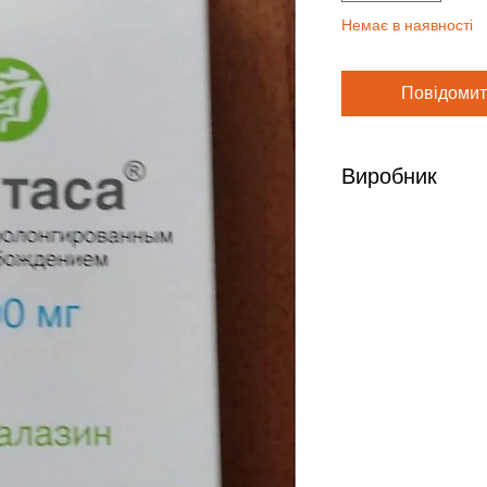
Немає в наявності
Повідомит
Виробник
Ферринг интернешн
ФерринггмбХ,герма