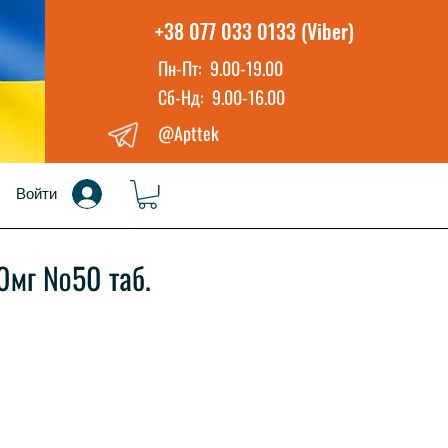
+38 077 033 0133 (Viber)
Пн-Пт: 9.00-19.00
Сб-Нд: 9.00-16.00
@Apttek
Войти
0мг №50 таб.