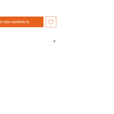
и про наявність
л Сентер С.А, Швейцария/
ния