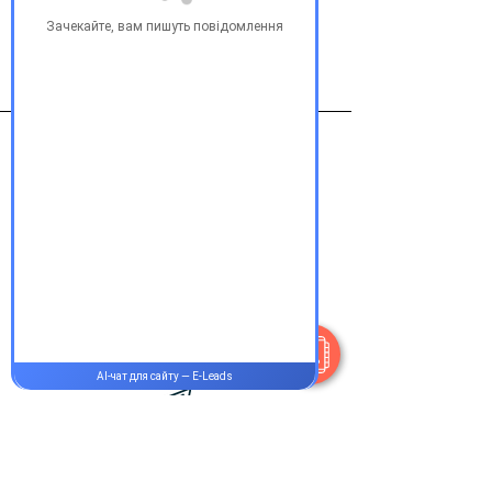
Виробник
ПИК-ФАРМА
Контакти
+38 077 033 0133
Пн-Пт:
9.00-19.00
Сб-Нд:
9.00-16.00
@Apttek