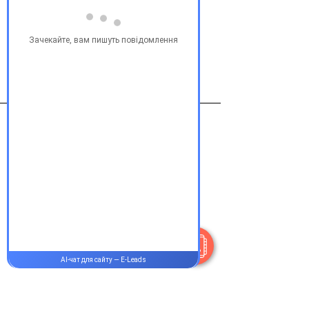
Оланзапин таб. 10мг №28 (зипрекса)
Виробник
Северная Звезда ЗАО
Контакти
+38 077 033 0133
Пн-Пт:
9.00-19.00
Сб-Нд:
9.00-16.00
@Apttek