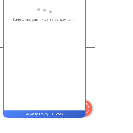
Купити
Виробник
Отисифарм
Контакти
+38 077 033 0133
Пн-Пт:
9.00-19.00
Сб-Нд:
9.00-16.00