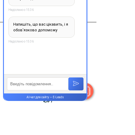
Биоформ НЦ
Контакти
+38 077 033 0133
Пн-Пт:
9.00-19.00
Сб-Нд:
9.00-16.00
@Apttek
Василя Стуса 35-37