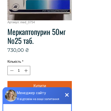
Артикул: med_0754
Меркаптопурин 50мг
№25 таб.
Ціна
730,00 ₴
Кількість
*
Купити
Меркаптопурин (пури-нето) таб. 50мг 
№25