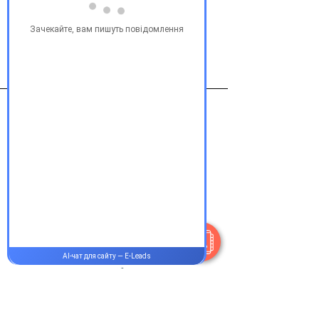
Виробник
Белмедпрепарат
Контакти
+38 077 033 0133
Пн-Пт:
9.00-19.00
Сб-Нд:
9.00-16.00
@Apttek