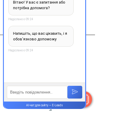
Виробник
Фармасофт
Контакти
+38 077 033 0133
Пн-Пт:
9.00-19.00
Сб-Нд:
9.00-16.00
@Apttek