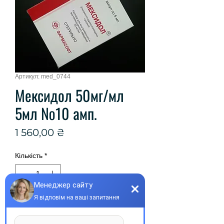
Артикул: med_0744
Мексидол 50мг/мл
5мл №10 амп.
Ціна
1 560,00 ₴
Кількість
*
Купити