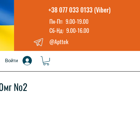
+38 077 033 0133 (Viber)
Пн-Пт: 9.00-19.00
Сб-Нд: 9.00-16.00
@Apttek
Войти
00мг №2