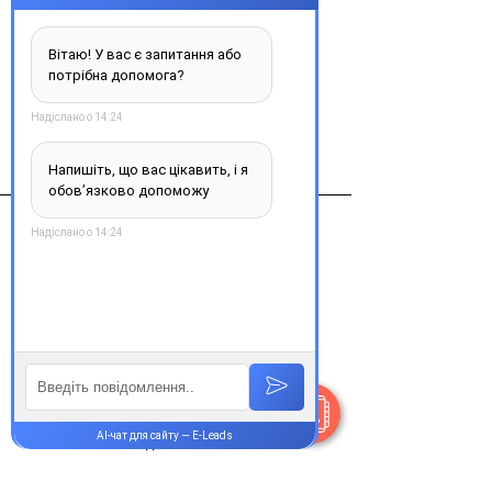
Купити
Виробник
нижфарм
Контакти
+38 077 033 0133
Пн-Пт:
9.00-19.00
Сб-Нд:
9.00-16.00