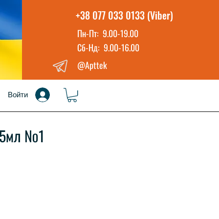
+38 077 033 0133 (Viber)
Пн-Пт: 9.00-19.00
Сб-Нд: 9.00-16.00
@Apttek
Войти
.5мл №1
а