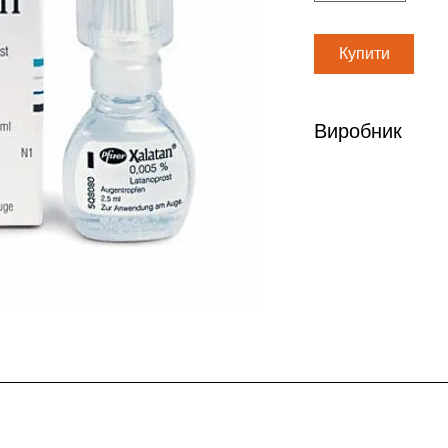
Купити
Виробник
Пфайзер Менюфекчу