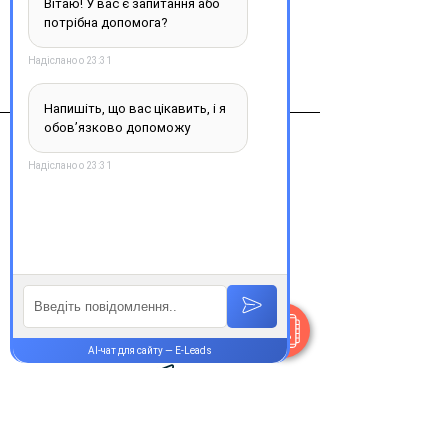
Виробник
альтфарм, россия
Контакти
+38 077 033 0133
Пн-Пт:
9.00-19.00
Сб-Нд:
9.00-16.00
@Apttek