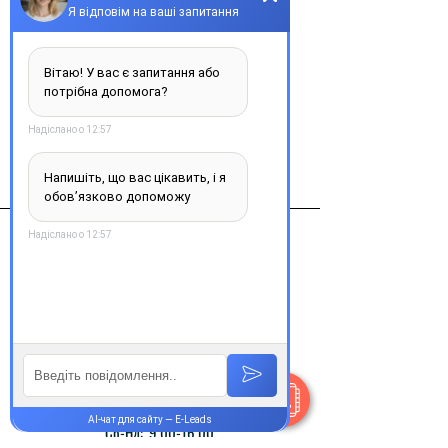
Конвулекс пролонгированный 
(ретард) таб. п/о 300мг №50
Виробник
Г.Л. ФАРМАгМБХ
Контакти
+38 077 033 0133
Пн-Пт:
9.00-19.00
Сб-Нд:
9.00-16.00