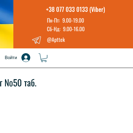
+38 077 033 0133 (Viber)
Пн-Пт: 9.00-19.00
Сб-Нд: 9.00-16.00
@Apttek
Войти
мг №50 таб.
а