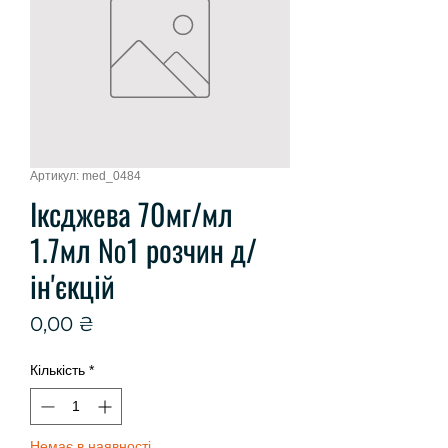
Артикул: med_0484
Іксджева 70мг/мл
1.7мл №1 розчин д/
ін'єкцій
Ціна
0,00 ₴
Кількість
*
Немає в наявності