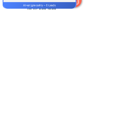
Пн-Пт:
9.00-19.00
Сб-Нд:
9.00-16.00
@Apttek
Василя Стуса 35-37
Святошинський р-н Київ
Онлайн-аптека та сервіс доставки
медикаментів Норма Плюс.
Як зробити
замовлення
Оплата і доставка
Відгуки та подяки
Магазин