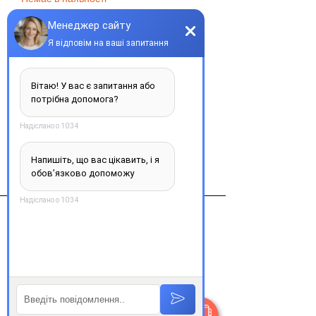
Повідомити про наявність
Иксджева 70мг/мл 1.7мл №1 раствор 
д/инъекций
Виробник
Амдженголландия
Контакти
+38 077 033 0133