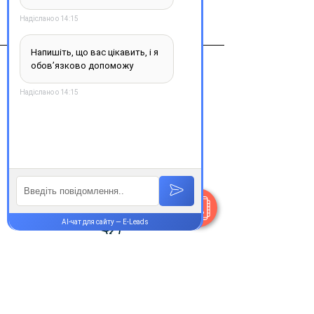
Хайелтек Лтд.
Контакти
+38 077 033 0133
Пн-Пт:
9.00-19.00
Сб-Нд:
9.00-16.00
@Apttek
Василя Стуса 35-37