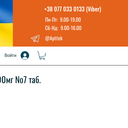
+38 077 033 0133 (Viber)
Пн-Пт: 9.00-19.00
Сб-Нд: 9.00-16.00
@Apttek
Войти
00мг №7 таб.
а