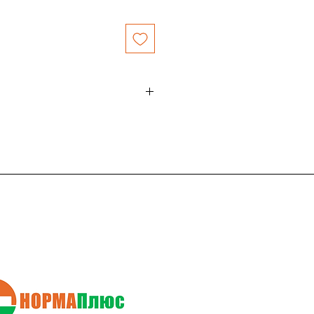
итед Кипр