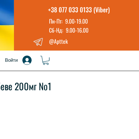
+38 077 033 0133 (Viber)
Пн-Пт: 9.00-19.00
Сб-Нд: 9.00-16.00
@Apttek
Войти
беве 200мг №1
а