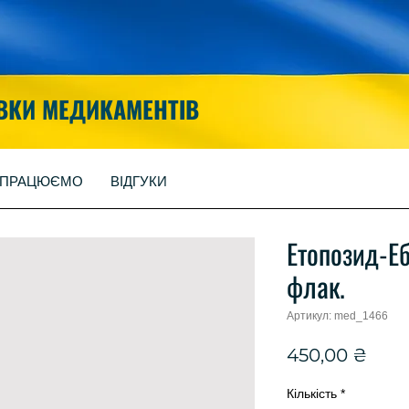
ВКИ МЕДИКАМЕНТІВ
 ПРАЦЮЄМО
ВІДГУКИ
Етопозид-Е
флак.
Артикул: med_1466
Цін
450,00 ₴
Кількість
*