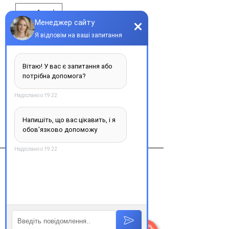
Купити
Эндоксан 200мг порошок
Виробник
Бакстер ОнколоджигмбХ,германия
Контакти
+38 077 033 0133