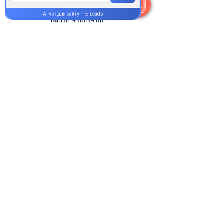
Пн-Пт:
9.00-19.00
Сб-Нд:
9.00-16.00
@Apttek
Василя Стуса 35-37
Святошинський р-н Київ
Онлайн-аптека та сервіс доставки
медикаментів Норма Плюс.
Як зробити
замовлення
Оплата і доставка
Відгуки та подяки
Магазин