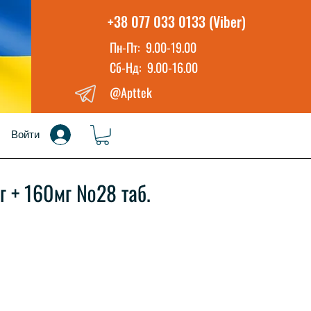
+38 077 033 0133 (Viber)
Пн-Пт: 9.00-19.00
Сб-Нд: 9.00-16.00
@Apttek
Войти
г + 160мг №28 таб.