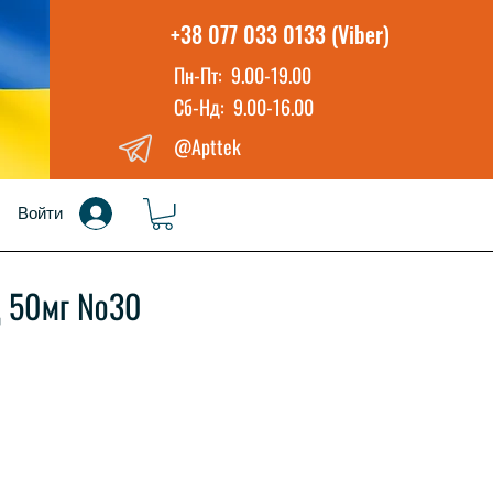
+38 077 033 0133 (Viber)
Пн-Пт: 9.00-19.00
Сб-Нд: 9.00-16.00
@Apttek
Войти
д 50мг №30