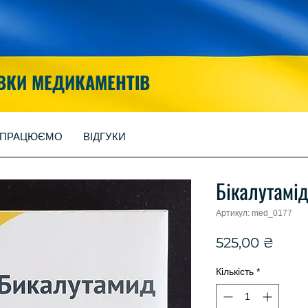
ВКИ МЕДИКАМЕНТІВ
 ПРАЦЮЄМО
ВІДГУКИ
Бікалутамі
Артикул: med_0177
Ціна
525,00 ₴
Кількість
*