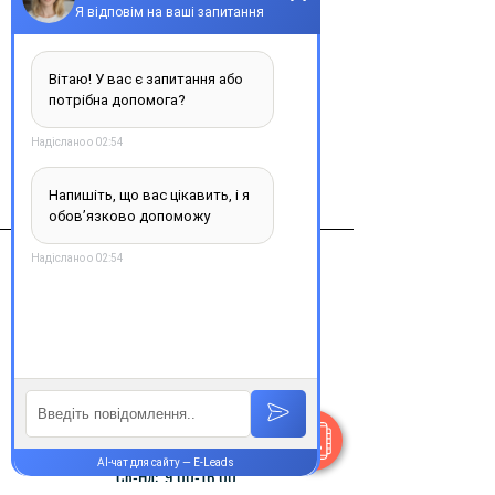
Повідомити про наявність
Авастин конц. д/инф. 400мг/16мл №1
Виробник
Roche (Швейцария)
Контакти
+38 077 033 0133
Пн-Пт:
9.00-19.00
Сб-Нд:
9.00-16.00