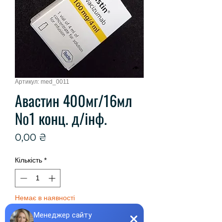
Артикул: med_0011
Авастин 400мг/16мл
№1 конц. д/інф.
Ціна
0,00 ₴
Кількість
*
Немає в наявності