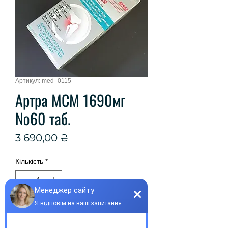
Артикул: med_0115
Артра МСМ 1690мг
№60 таб.
Ціна
3 690,00 ₴
Кількість
*
Купити