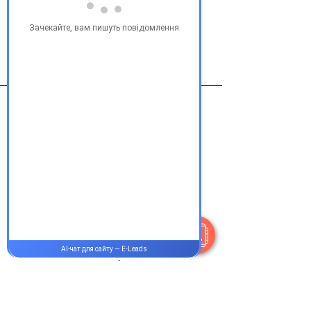
Виробник
Юнифарм США
Контакти
+38 077 033 0133
Пн-Пт:
9.00-19.00
Сб-Нд:
9.00-16.00
@Apttek