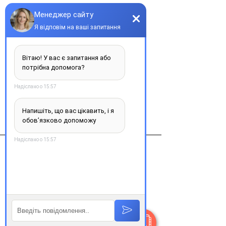
Кількість
*
Купити
Виробник
алкон-куврьор Бельгия
Контакти
+38 077 033 0133