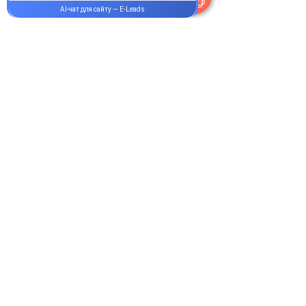
Пн-Пт:
9.00-19.00
Сб-Нд:
9.00-16.00
@Apttek
Василя Стуса 35-37
Святошинський р-н Київ
Онлайн-аптека та сервіс доставки
медикаментів Норма Плюс.
Як зробити
замовлення
Оплата і доставка
Відгуки та подяки
Магазин
политика конфиденциальности