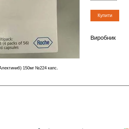
Купити
Виробник
Нoffmann-la roche.
Алектиниб) 150мг №224 капс.