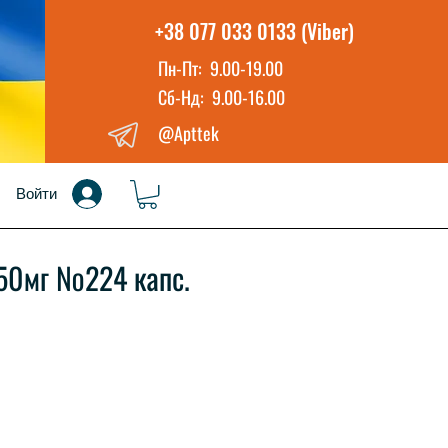
+38 077 033 0133 (Viber)
Пн-Пт: 9.00-19.00
Сб-Нд: 9.00-16.00
@Apttek
Войти
50мг №224 капс.
іна