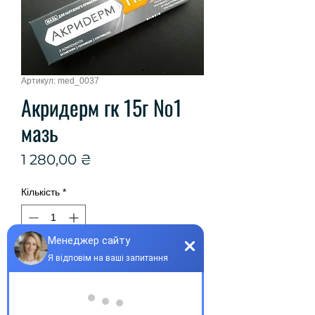
Артикул: med_0037
Акридерм гк 15г №1
мазь
Ціна
1 280,00 ₴
Кількість
*
Купити
Виробник