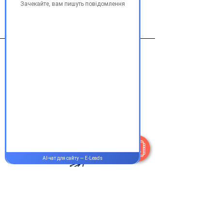
акрихин
Контакти
+38 077 033 0133
Пн-Пт:
9.00-19.00
Сб-Нд:
9.00-16.00
@Apttek
Василя Стуса 35-37