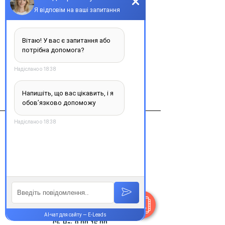
Адцетрис порошок д/конц. д/
раствора д/инфузий по 50мг у флак. 
№1
Виробник
Takeda Pharmaceutical - Дания
Контакти
+38 077 033 0133
Пн-Пт:
9.00-19.00
Сб-Нд:
9.00-16.00