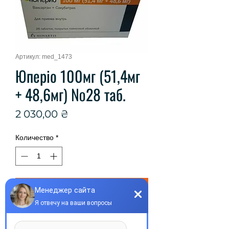
Артикул: med_1473
Юперіо 100мг (51,4мг
+ 48,6мг) №28 таб.
Цена
2 030,00 ₴
Количество
*
Добавить в корзину
Юперио таблетки покр. плен. обол. 
100мг (51,4мг+48,6мг) 28 шт.