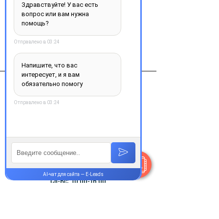
Виробник
Новартис, Швейцария
Контакты
+38 077 033 0133
Пн-Пт:
9.00-18.00
Сб-Вс:
10.00-16.00
@Apttek