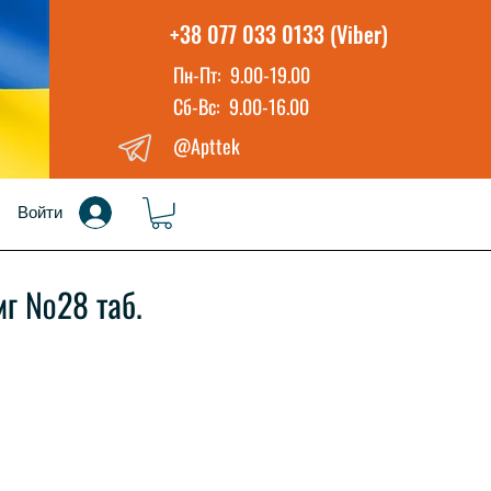
+38 077 033 0133 (Viber)
Пн-Пт: 9.00-19.00
Сб-Вс: 9.00-16.00
@Apttek
Войти
мг №28 таб.
на