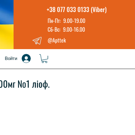
+38 077 033 0133 (Viber)
Пн-Пт: 9.00-19.00
Сб-Вс: 9.00-16.00
@Apttek
Войти
00мг №1 ліоф.
на