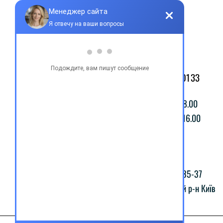
Контакты
+38 077 033 0133
Пн-Пт: 9.00-18.00
Сб-Вс: 10.00-16.00
@Apttek
Василя Стуса 35-37
Святошинський р-н Київ