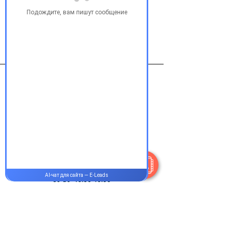
Виробник
ФармСтандарт-Биолик
Контакты
+38 077 033 0133
Пн-Пт:
9.00-18.00
Сб-Вс:
10.00-16.00
@Apttek