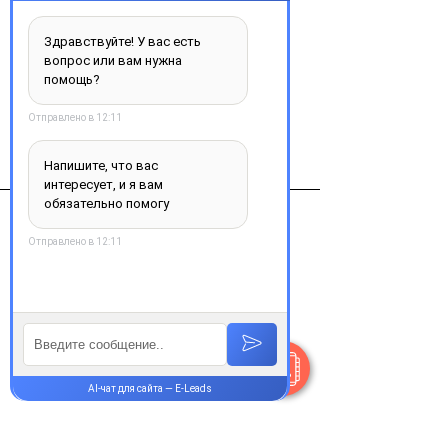
Трулисити раствор д/подкож введен 
1,5мг/0.5мл 0,5мл №2
Виробник
eli lilly Италия
Контакты
+38 077 033 0133
Пн-Пт:
9.00-18.00
Сб-Вс:
10.00-16.00