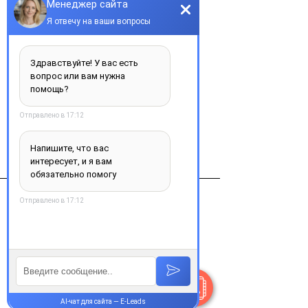
Добавить в корзину
Тразимера порошок д/конц. для 
раствора д/инф. по 150мг №1 во 
флак
Виробник
PFISER (США)
Контакты
+38 077 033 0133