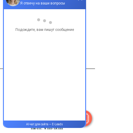
Добавить в корзину
ТИСАБРИ (Натализумаб) 300мг 
20мг/мл, фл. №1.
Виробник
Biogen Idec, Швейцария
Контакты
+38 077 033 0133
Пн-Пт:
9.00-18.00