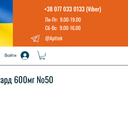
+38 077 033 0133 (Viber)
Пн-Пт: 9.00-19.00
Сб-Вс: 9.00-16.00
@Apttek
Войти
тард 600мг №50
а