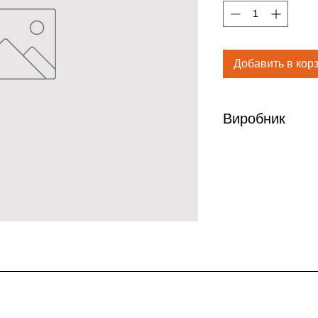
Добавить в кор
Виробник
Деситин Арцнеймит