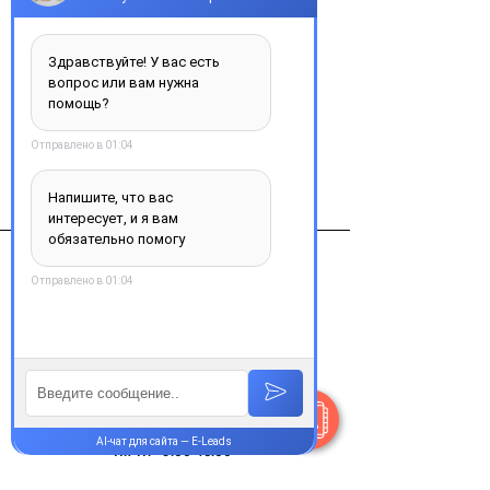
Тестогель (Тестостерон) 30 
пакетиков 50мг
Виробник
LABORATOIRES BESINS
Контакты
+38 077 033 0133
Пн-Пт:
9.00-18.00
Сб-Вс:
10.00-16.00