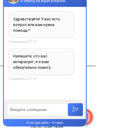
Солу-медрол порошок для р-ну д/ин. 
по 500мг №1 у флак. з р-ком
Виробник
Пфайзер Менюфекчуринг Бельгия НВ.
Контакты
+38 077 033 0133
Пн-Пт:
9.00-18.00
Сб-Вс:
10.00-16.00