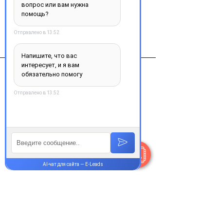
Виробник
Глаксо Веллком Продакшн, Франция
Контакты
+38 077 033 0133
Пн-Пт:
9.00-18.00
Сб-Вс:
10.00-16.00
@Apttek