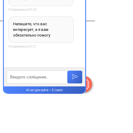
Новартис Фарма Штейн АГ,
Швейцария
Контакты
+38 077 033 0133
Пн-Пт:
9.00-18.00
Сб-Вс:
10.00-16.00
@Apttek
Василя Стуса 35-37